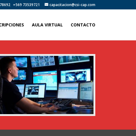
78692
+569 73539721
capacitacion@csi-cap.com
CRIPCIONES
AULA VIRTUAL
CONTACTO